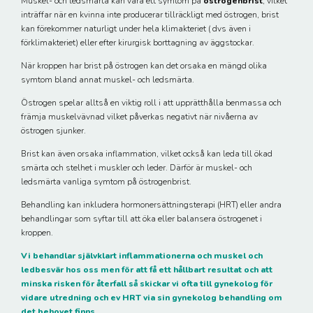
Muskel- och ledsmärta kan vara ett symtom på
östrogenbrist
, vilket
inträffar när en kvinna inte producerar tillräckligt med östrogen, brist
kan förekommer naturligt under hela klimakteriet ( dvs även i
förklimakteriet) eller efter kirurgisk borttagning av äggstockar.
När kroppen har brist på östrogen kan det orsaka en mängd olika
symtom bland annat muskel- och ledsmärta.
Östrogen spelar alltså en viktig roll i att upprätthålla benmassa och
främja muskelvävnad vilket påverkas negativt när nivåerna av
östrogen sjunker.
Brist kan även orsaka inflammation, vilket också kan leda till ökad
smärta och stelhet i muskler och leder. Därför är muskel- och
ledsmärta vanliga symtom på östrogenbrist.
Behandling kan inkludera hormonersättningsterapi (HRT) eller andra
behandlingar som syftar till att öka eller balansera östrogenet i
kroppen.
Vi behandlar självklart inflammationerna och muskel och
ledbesvär hos oss men för att få ett hållbart resultat och att
minska risken för återfall så skickar vi ofta till gynekolog för
vidare utredning och ev HRT via sin gynekolog behandling om
det behovet finns.